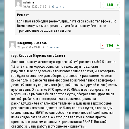
adminla
-
1341
+
10 Авг 2022 в 01:02
#
Ответить
Ремонт
Если Вам необходим ремонт, пришлите свой номер телефона ,Я с
Вами свяжусь и мы отремонтируем Вам палатку бесплатно.
Транспортные расходы за наш счет.
Владимир Быстров
-
1361
+
20 Дек 2021 в 19:44
#
Ответить
гор. Кировск Мурманская область
Заказал палатку утепленную, сдвоенный куб размеры 4.5х2.5 высота
1.9 м. Виталий хорошо общался по телефону и предлогал
рациональные предложения по изготовлению палатки, мы оговорили
где будет стоять печь для обогрева, оговорили расположение окон,
какие полы, а самое главное его совет по изготовлению перегородки
делящей палатку на две части (в одной ловишь в другой спишь) очень
нужная вещь. О палатке ЭТО просто БОМБА, мы её тестировали в
мороз -33 на рыбалке были полтора суток, обогревались дровянной
печкой, рыбачили в четвером никто не замерз(спали на
раскладушках без спальников теплынь), а дыщащий верх хорошее
решение ни какого конденсата не было, палатка сухая, а вот рядом
стояла палатка БЕРЕГ её ели собрали мужики первый слой палатки
из-за конденсата замерз. А чехол для палатки и полов просто
сделаны с огромным запасом. Короче пататка ЗАЧЕТ. Виталий
спасибо за Вашу работу и отношение к клиентам.