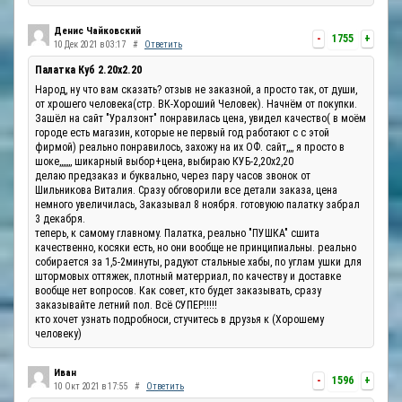
Денис Чайковский
-
1755
+
10 Дек 2021 в 03:17
#
Ответить
Палатка Куб 2.20x2.20
Народ, ну что вам сказать? отзыв не заказной, а просто так, от души,
от хрошего человека(стр. ВК-Хороший Человек). Начнём от покупки.
Зашёл на сайт "Уралзонт" понравилась цена, увидел качество( в моём
городе есть магазин, которые не первый год работают с с этой
фирмой) реально понравилось, захожу на их ОФ. сайт,,,, я просто в
шоке,,,,,,, шикарный выбор+цена, выбираю КУБ-2,20х2,20
делаю предзаказ и буквально, через пару часов звонок от
Шильникова Виталия. Сразу обговорили все детали заказа, цена
немного увеличилась, Заказывал 8 ноября. готовуюю палатку забрал
3 декабря.
теперь, к самому главному. Палатка, реально "ПУШКА" сшита
качественно, косяки есть, но они вообще не принципиальны. реально
собирается за 1,5-2минуты, радуют стальные хабы, по углам ушки для
штормовых оттяжек, плотный матерриал, по качеству и доставке
вообще нет вопросов. Как совет, кто будет заказывать, сразу
заказывайте летний пол. Всё СУПЕР!!!!!
кто хочет узнать подробноси, стучитесь в друзья к (Хорошему
человеку)
Иван
-
1596
+
10 Окт 2021 в 17:55
#
Ответить