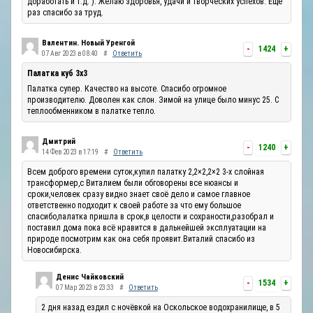
доработать и т.д. ). Желаю здоровья, удачи и творческих успехов. Ещё
раз спасибо за труд.
Валентин. Новый Уренгой
-
1424
+
07 Авг 2023 в 08:40
#
Ответить
Палатка куб 3х3
Палатка супер. Качество на высоте. Спасибо огромное
производителю. Доволен как слон. Зимой на улице было минус 25. С
теплообменником в палатке тепло.
Дмитрий
-
1240
+
14 Фев 2023 в 17:19
#
Ответить
Всем доброго времени суток,купил палатку 2,2×2,2×2 3-х слойная
трансформер,с Виталием были обговорены все нюансы и
сроки,человек сразу видно знает своё дело и самое главное
ответственно подходит к своей работе за что ему большое
спасибо,палатка пришла в срок,в целости и сохраности,разобрал и
поставил дома пока всё нравится в дальнейшей эксплуатации на
природе посмотрим как она себя проявит.Виталий спасибо из
Новосибирска.
Денис Чайковский
-
1534
+
07 Мар 2023 в 23:33
#
Ответить
2 дня назад ездил с ночёвкой на Оскольское водохранилище, в 5