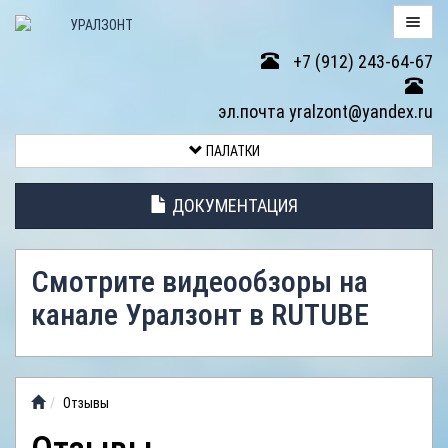
+7 (912) 243-64-67
ПАЛАТКИ
эл.почта yralzont@yandex.ru
ВОЗВРАТ
ПАЛАТКИ
ТОВАРА
ДОКУМЕНТАЦИЯ
ЭЛЕМЕНТЫ
ПАЛАТОК
Смотрите видеообзоры на
АНТИДОЖДЕВЫЕ
канале Уралзонт в RUTUBE
ТЕНТЫ
ФОТОГАЛЕРЕЯ
Отзывы
ВИДЕООБЗОР