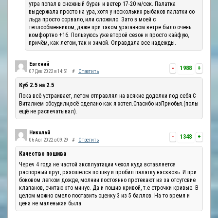
утра попал в снежный буран и ветер 17-20 м/сек. Палатка
выдержала просто на ура, хотя у нескольких рыбаков палатки со
льда просто сорвало, или сложило. Зато в моей с
теплообменником, даже при таком ураганном ветре было очень
комфортно +16. Пользуюсь уже второй сезон и просто кайфую,
причём, как летом, так и зимой. Оправдала все надежды.
Евгений
-
1988
+
07 Дек 2022 в 14:51
#
Ответить
Куб 2.5 на 2.5
Пока всё устраивает, летом отправлял на всякие доделки под себя.С
Виталием обсудили,всё сделано как я хотел.Спасибо изПриобья.(полы
ещё не распечатывал).
Николай
-
1348
+
06 Авг 2022 в 09:29
#
Ответить
Качество пошива
Череч 4 года не частой эксплуатации чехол куда вставляется
распорный прут, разошелся по шву и пробил палатку насквозь. И при
боковом легком дожде, молнии постоянно протекают из за отсутсвие
клапанов, считаю это минус. Да и пошив кривой, т.е строчки кривые. В
целом можно смело поставить оценку 3 из 5 баллов. На то время и
цена не маленькая была.