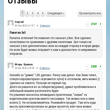
Отзывы
ОТЗЫВЫ
1
2
3
4
5
Следующая »
Просмотреть все
КОНТАКТЫ
Сергей
-
2747
+
30 Ноя 2023 в 11:07
#
Ответить
Палатка 3х3
Палатка отличная! Не пожалел что заказал у Вас. Все сделано
качественно по сравнению с другими палатками. Зря только не
заказал у вас дополнительно окон на каждую сторону и вторую дверь.
Но если будет можно отправитт к вам и дооснастить то непременно
отправлю.
Игорь. Брянск.
-
2305
+
23 Авг 2023 в 23:29
#
Ответить
Спасибо за "домик" 1,85 дуплекс. Печку сам делал. Как баню топил,
стянуло верх(материал скукожился чутка) в остальном, жить можно ))
сделано на совесть. Пользую не первый год.
Долго не решался из за габаритов(длина), думал проблематично в
небольшой машине располагать будет.
Но решение оказалось неожиданно практичным, "сажаю" за
водительским креслом вместо пассажира. Так можно хоть в ниве
возить )). Не останавливайтесь. Развивайте продукт. Там есть куда
мысль приложить(клапана на двери просятся, вент-окна можно