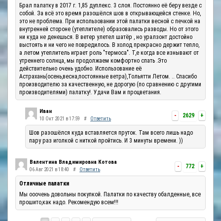
Брал палатку в 2017 г. 1,85 дуплекс. 3 слоя. Постоянно её беру везде с
собой. За всё это время разошёлся шов в открывающейся стенке. Но,
это не проблема. При использовании этой палатки весной с печкой на
внутренней стороне (утеплителе) образовались разводы. Но от этого
ни куда не денешься. В ветер улетел шатёр , но уралзонт достойно
выстоять и ни чего не повредилось. В холод прекрасно держит тепло,
а летом утеплитель играет роль "термоса". Т,е когда все изнывают от
утреннего солнца, мы продолжаем комфортно спать .Это
действительно очень удобно. Использование её
Астрахань(осень,весна,постоянные ветра),Тольятти Летом. .. Спасибо
производителю за качественную, не дорогую (по сравнению с другими
производителями) палатку!. Удачи Вам и процветания.
Иван
-
2629
+
10 Окт 2021 в 17:59
#
Ответить
Шов разошёлся куда вставляется пруток. Там всего лишь надо
пару раз иголкой с ниткой пройтись. И 3 минуты времени. ))
Валентина Владимировна Котова
-
772
+
06 Авг 2021 в 18:40
#
Ответить
Отличные палатки
Мы ооочень довольны покупкой. Палатки по качеству обалденные, все
прошито,как надо. Рекомендую всем!!!