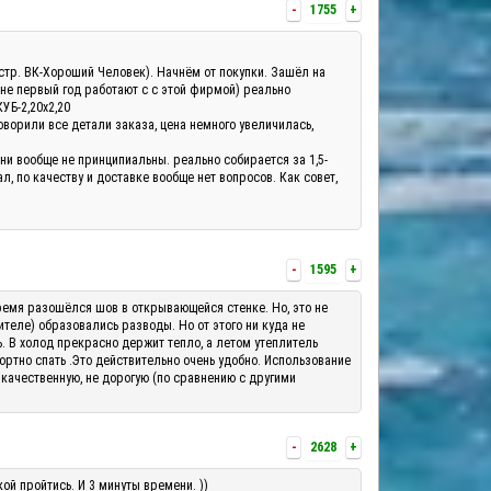
-
1755
+
а(стр. ВК-Хороший Человек). Начнём от покупки. Зашёл на
 не первый год работают с с этой фирмой) реально
КУБ-2,20х2,20
оворили все детали заказа, цена немного увеличилась,
они вообще не принципиальны. реально собирается за 1,5-
, по качеству и доставке вообще нет вопросов. Как совет,
-
1595
+
о время разошёлся шов в открывающейся стенке. Но, это не
теле) образовались разводы. Но от этого ни куда не
ь. В холод прекрасно держит тепло, а летом утеплитель
ортно спать .Это действительно очень удобно. Использование
 качественную, не дорогую (по сравнению с другими
-
2628
+
ой пройтись. И 3 минуты времени. ))