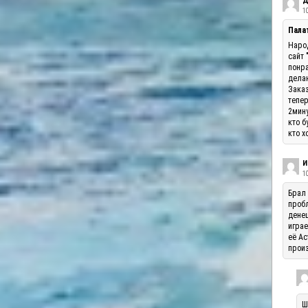
Д
10
Палат
Народ
сайт 
понра
делаю
Заказ
тепер
2мину
кто б
кто х
И
1
Брал 
пробл
денеш
играе
её Ас
произ
Ш