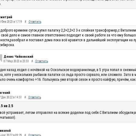
.
митрий
4 Фев 2023 в 17:19
#
Ответить
доброго времени суток,купил палатку 2,2×2,2×2 3-х слойная трансформер,с Виталие
 своё дело и самое главное ответственно подходит к своей работе за что ему большо
ности,разобрал и поставил дома пока всё нравится в дальнейшей эксплуатации на п
сибирска.
Денис Чайковский
07 Мар 2023 в 23:33
#
Ответить
 дня назад ездил с ночёвкой на Оскольское водохранилище, в 5 утра попал в снежны
ра, хотя у нескольких рыбаков палатки со льда просто сорвало, или сложило. Зато в
ыло очень комфортно +16. Пользуюсь уже второй сезон и просто кайфую, причём, как
вгений
 Дек 2022 в 14:51
#
Ответить
.5 на 2.5
всё устраивает, летом отправлял на всякие доделки под себя.С Виталием обсудили,в
чатывал).
иколай
 Авг 2022 в 09:29
#
Ответить