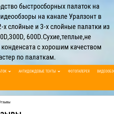
дство быстросборных палаток на
видеообзоры на канале Уралзонт в
-х слойные и 3-х слойные палатки из
0D,300D, 600D.Сухие,теплые,не
 конденсата с хорошим качеством
астер по палаткам.
АТОК
АНТИДОЖДЕВЫЕ ТЕНТЫ
ФОТОГАЛЕРЕЯ
ВИДЕООБ
Отзывы