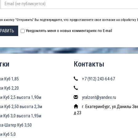
я кнопку "Отправить" Вы подтверждаете, что предоставляете свое согласие на обработку
РАВИТЬ
Уведомлять меня о новых комментариях по E-mail
тки
Контакты
ки Куб 1,85
+7 (912) 243-64-67
ки Куб 2,20
и Куб 2,5 высота 1,90м
yralzont@yandex.ru
ки Куб 2,50 высота 2,3м
г. Екатеринбург, ул.Данилы Зв
д.23
и Куб 3,0 высота 1,95м
ка-Шатер Куб 3,50
и Куб 5,0