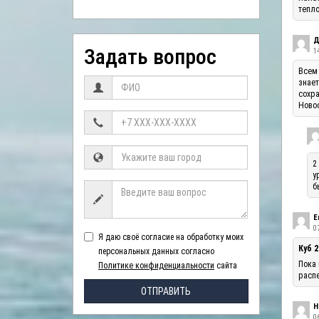
тепло
Д
Задать вопрос
1
Всем 
знает
сохра
Ново
2
у
б
Е
07
Я даю своё согласие на обработку моих
Куб 2
персональных данных согласно
Пока 
Политике конфиденциальности
сайта
распе
ОТПРАВИТЬ
Н
06