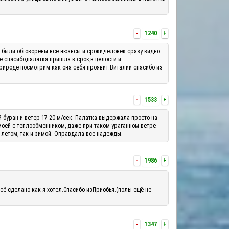
-
1240
+
м были обговорены все нюансы и сроки,человек сразу видно
е спасибо,палатка пришла в срок,в целости и
рироде посмотрим как она себя проявит.Виталий спасибо из
-
1533
+
й буран и ветер 17-20 м/сек. Палатка выдержала просто на
 моей с теплообменником, даже при таком ураганном ветре
 летом, так и зимой. Оправдала все надежды.
-
1986
+
сё сделано как я хотел.Спасибо изПриобья.(полы ещё не
-
1347
+