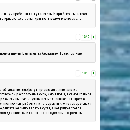
по шву и пробил палатку насквозь. И при боковом легком
шив кривой, т.е строчки кривые. В целом можно смело
-
1340
+
отремонтируем Вам палатку бесплатно. Транспортные
-
1360
+
шо общался по телефону и предлогал рациональные
 оговорили расположение окон, какие полы, а самое главное
другой спишь) очень нужная вещь. О палатке ЭТО просто
вянной печкой, рыбачили в четвером никто не замерз(спали
денсата не было, палатка сухая, а вот рядом стояла
ехол для палатки и полов просто сделаны с огромным
.