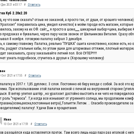
енис Чайковский
 Дек 2021 в 03:17
#
Ответить
ка Куб 2.20x2.20
, ну что вам сказать? отзыв не заказной, а просто так, от души, от хрошего человек
"Уралзонт" понравилась цена, увидел качество( в моём городе есть магазин, которые
вилось, захожу на их ОФ. сайт,,,, я просто в шоке,,,,,,, шикарный выбор+цена, выбираю 
 предзаказ и буквально, через пару часов звонок от Шильникова Виталия. Сразу обг
ывал 8 ноября. готовуюю палатку забрал 3 декабря.
ь, к самому главному. Палатка, реально "ПУШКА" сшита качественно, косяки есть, но 
ты, радуют стальные хабы, по углам ушки для штормовых оттяжек, плотный матерриал
удет заказывать, сразу заказывайте летний пол. Всё СУПЕР!!!!!
очет узнать подробноси, стучитесь в друзья к (Хорошему человеку)
ван
0 Окт 2021 в 17:55
#
Ответить
палатку в 2017 г. 1,85 дуплекс. 3 слоя. Постоянно её беру везде с собой. За всё эт
ема. При использовании этой палатки весной с печкой на внутренней стороне (утепли
ься. В ветер улетел шатёр , но уралзонт достойно выстоять и ни чего не повредилос
т роль "термоса". Т,е когда все изнывают от утреннего солнца, мы продолжаем комф
трахань(осень,весна,постоянные ветра),Тольятти Летом. .. Спасибо производителю за
водителями) палатку!. Удачи Вам и процветания.
Иван
10 Окт 2021 в 17:59
#
Ответить
ов разошёлся куда вставляется пруток. Там всего лишь надо пару раз иголкой с нитк