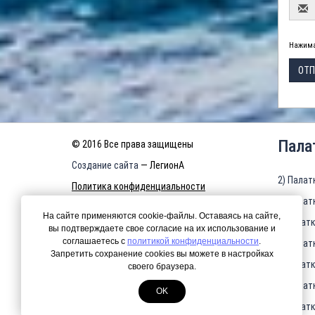
Нажима
ОТП
Пала
© 2016 Все права защищены
Создание сайта
— ЛегионА
2) Палат
Политика конфиденциальности
3) Палат
КАРТА САЙТА
На сайте применяются cookie-файлы. Оставаясь на сайте,
4)Палатк
вы подтверждаете свое согласие на их использование и
соглашаетесь с
политикой конфиденциальности
.
5) Палат
Запретить сохранение cookies вы можете в настройках
6)Палатк
своего браузера.
7) Палат
OK
8)Палатк