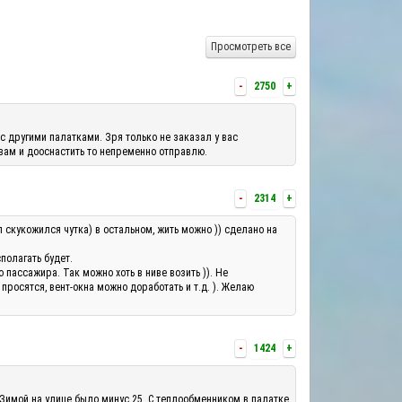
Просмотреть все
-
2750
+
с другими палатками. Зря только не заказал у вас
 вам и дооснастить то непременно отправлю.
-
2314
+
л скукожился чутка) в остальном, жить можно )) сделано на
полагать будет.
ассажира. Так можно хоть в ниве возить )). Не
росятся, вент-окна можно доработать и т.д. ). Желаю
-
1424
+
 Зимой на улице было минус 25. С теплообменником в палатке