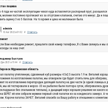
ство пошива
 4 года не частой эксплуатации чехол куда вставляется распорный прут, разошелся 
, молнии постоянно протекают из за отсутсвие клапанов, считаю это минус. Да и по
вить оценку 3 из 5 баллов. На то время и цена не маленькая была.
adminla
10 Авг 2022 в 01:02
#
Ответить
емонт
сли Вам необходим ремонт, пришлите свой номер телефона ,Я с Вами свяжусь и мы 
асходы за наш счет.
ладимир Быстров
 Дек 2021 в 19:44
#
Ответить
 Кировск Мурманская область
ал палатку утепленную, сдвоенный куб размеры 4.5х2.5 высота 1.9 м. Виталий хоро
ожения по изготовлению палатки, мы оговорили где будет стоять печь для обогрева,
овет по изготовлению перегородки делящей палатку на две части (в одной ловишь в 
, мы её тестировали в мороз -33 на рыбалке были полтора суток, обогревались дро
складушках без спальников теплынь), а дыщащий верх хорошее решение ни какого кон
ка БЕРЕГ её ели собрали мужики первый слой палатки из-за конденсата замерз. А ч
ом. Короче пататка ЗАЧЕТ. Виталий спасибо за Вашу работу и отношение к клиентам