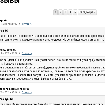
тзывы
1
2
3
4
5
Следующая »
ергей
0 Ноя 2023 в 11:07
#
Ответить
тка 3х3
ка отличная! Не пожалел что заказал у Вас. Все сделано качественно по сравнению 
нительно окон на каждую сторону и вторую дверь. Но если будет можно отправитт к
горь. Брянск.
 Авг 2023 в 23:29
#
Ответить
бо за "домик" 1,85 дуплекс. Печку сам делал. Как баню топил, стянуло верх(материа
ть. Пользую не первый год.
 не решался из за габаритов(длина), думал проблематично в небольшой машине рас
шение оказалось неожиданно практичным, "сажаю" за водительским креслом вместо п
авливайтесь. Развивайте продукт. Там есть куда мысль приложить(клапана на двери п
вья, удачи и творческих успехов. Ещё раз спасибо за труд.
алентин. Новый Уренгой
 Авг 2023 в 08:40
#
Ответить
ка куб 3х3
ка супер. Качество на высоте. Спасибо огромное производителю. Доволен как слон.