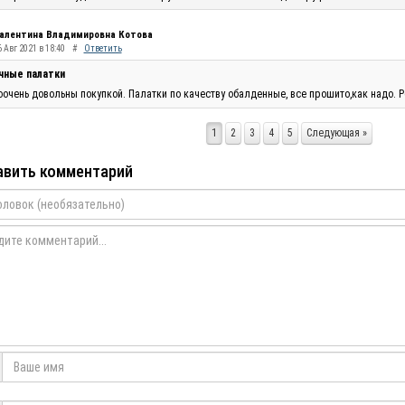
алентина Владимировна Котова
 Авг 2021 в 18:40
#
Ответить
чные палатки
очень довольны покупкой. Палатки по качеству обалденные, все прошито,как надо. Р
1
2
3
4
5
Следующая »
вить комментарий