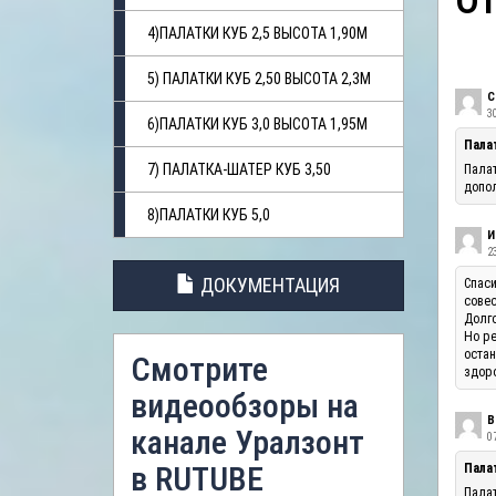
О
4)ПАЛАТКИ КУБ 2,5 ВЫСОТА 1,90М
5) ПАЛАТКИ КУБ 2,50 ВЫСОТА 2,3М
С
3
6)ПАЛАТКИ КУБ 3,0 ВЫСОТА 1,95М
Пала
7) ПАЛАТКА-ШАТЕР КУБ 3,50
Палат
допол
8)ПАЛАТКИ КУБ 5,0
И
23
ДОКУМЕНТАЦИЯ
Спаси
совес
Долго
Но ре
остан
Смотрите
здоро
видеообзоры на
В
канале Уралзонт
07
в RUTUBE
Палат
Палат