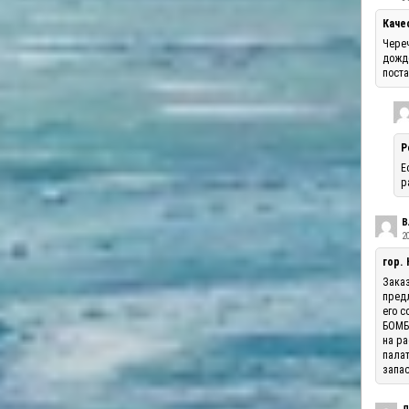
Каче
Череч
дожде
поста
Р
Е
р
В
20
гор.
Заказ
предл
его с
БОМБА
на ра
палат
запас