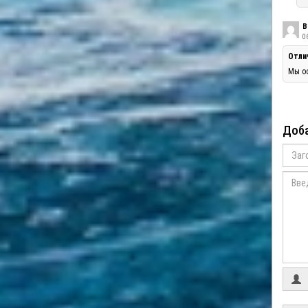
В
06
Отли
Мы оо
Доба