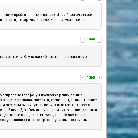
по шву и пробил палатку насквозь. И при боковом легком
шив кривой, т.е строчки кривые. В целом можно смело
-
1340
+
отремонтируем Вам палатку бесплатно. Транспортные
-
1360
+
шо общался по телефону и предлогал рациональные
 оговорили расположение окон, какие полы, а самое главное
другой спишь) очень нужная вещь. О палатке ЭТО просто
вянной печкой, рыбачили в четвером никто не замерз(спали
денсата не было, палатка сухая, а вот рядом стояла
ехол для палатки и полов просто сделаны с огромным
.