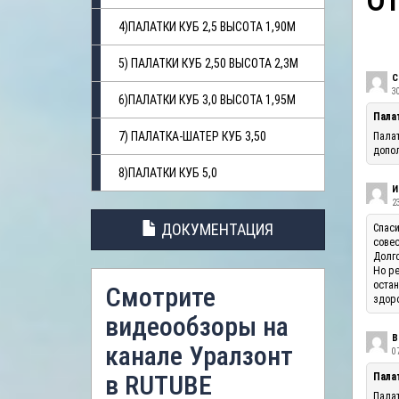
О
4)ПАЛАТКИ КУБ 2,5 ВЫСОТА 1,90М
5) ПАЛАТКИ КУБ 2,50 ВЫСОТА 2,3М
С
3
6)ПАЛАТКИ КУБ 3,0 ВЫСОТА 1,95М
Пала
7) ПАЛАТКА-ШАТЕР КУБ 3,50
Палат
допол
8)ПАЛАТКИ КУБ 5,0
И
23
ДОКУМЕНТАЦИЯ
Спаси
совес
Долго
Но ре
остан
Смотрите
здоро
видеообзоры на
В
канале Уралзонт
07
в RUTUBE
Палат
Палат