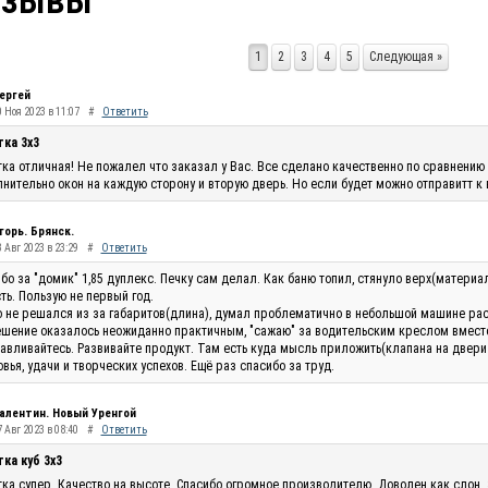
тзывы
1
2
3
4
5
Следующая »
ергей
0 Ноя 2023 в 11:07
#
Ответить
тка 3х3
ка отличная! Не пожалел что заказал у Вас. Все сделано качественно по сравнению 
нительно окон на каждую сторону и вторую дверь. Но если будет можно отправитт к
горь. Брянск.
 Авг 2023 в 23:29
#
Ответить
бо за "домик" 1,85 дуплекс. Печку сам делал. Как баню топил, стянуло верх(материа
ть. Пользую не первый год.
 не решался из за габаритов(длина), думал проблематично в небольшой машине рас
шение оказалось неожиданно практичным, "сажаю" за водительским креслом вместо п
авливайтесь. Развивайте продукт. Там есть куда мысль приложить(клапана на двери п
вья, удачи и творческих успехов. Ещё раз спасибо за труд.
алентин. Новый Уренгой
 Авг 2023 в 08:40
#
Ответить
ка куб 3х3
ка супер. Качество на высоте. Спасибо огромное производителю. Доволен как слон.