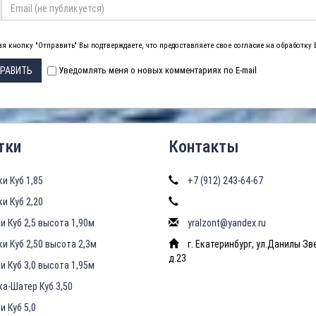
я кнопку "Отправить" Вы подтверждаете, что предоставляете свое согласие на обработку
РАВИТЬ
Уведомлять меня о новых комментариях по E-mail
тки
Контакты
ки Куб 1,85
+7 (912) 243-64-67
ки Куб 2,20
и Куб 2,5 высота 1,90м
yralzont@yandex.ru
ки Куб 2,50 высота 2,3м
г. Екатеринбург, ул.Данилы Зв
д.23
и Куб 3,0 высота 1,95м
ка-Шатер Куб 3,50
и Куб 5,0