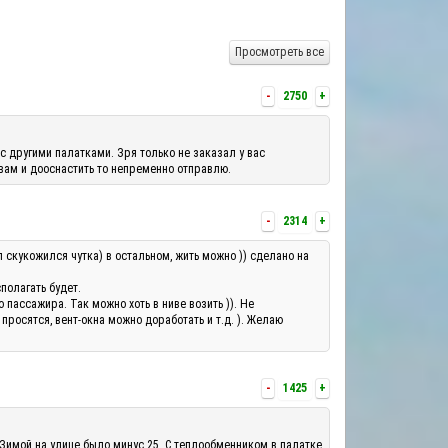
Просмотреть все
-
2750
+
с другими палатками. Зря только не заказал у вас
 вам и дооснастить то непременно отправлю.
-
2314
+
л скукожился чутка) в остальном, жить можно )) сделано на
полагать будет.
ассажира. Так можно хоть в ниве возить )). Не
росятся, вент-окна можно доработать и т.д. ). Желаю
-
1425
+
 Зимой на улице было минус 25. С теплообменником в палатке