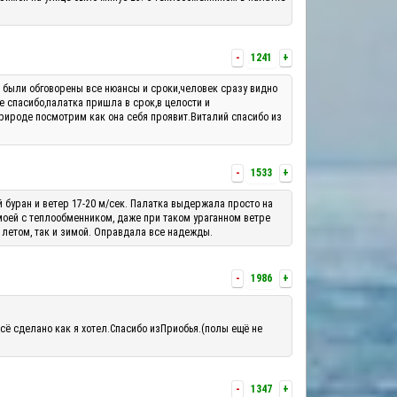
-
1241
+
м были обговорены все нюансы и сроки,человек сразу видно
е спасибо,палатка пришла в срок,в целости и
рироде посмотрим как она себя проявит.Виталий спасибо из
-
1533
+
й буран и ветер 17-20 м/сек. Палатка выдержала просто на
 моей с теплообменником, даже при таком ураганном ветре
 летом, так и зимой. Оправдала все надежды.
-
1986
+
сё сделано как я хотел.Спасибо изПриобья.(полы ещё не
-
1347
+