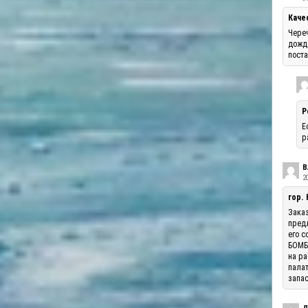
Каче
Череч
дожде
поста
Р
Е
р
В
20
гор.
Заказ
предл
его с
БОМБА
на ра
палат
запас