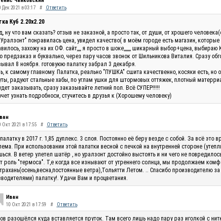
енис Чайковский
 Дек 2021 в 03:17
#
Ответить
ка Куб 2.20x2.20
, ну что вам сказать? отзыв не заказной, а просто так, от души, от хрошего человек
"Уралзонт" понравилась цена, увидел качество( в моём городе есть магазин, которые
вилось, захожу на их ОФ. сайт,,,, я просто в шоке,,,,,,, шикарный выбор+цена, выбираю 
 предзаказ и буквально, через пару часов звонок от Шильникова Виталия. Сразу обг
ывал 8 ноября. готовуюю палатку забрал 3 декабря.
ь, к самому главному. Палатка, реально "ПУШКА" сшита качественно, косяки есть, но 
ты, радуют стальные хабы, по углам ушки для штормовых оттяжек, плотный матерриал
удет заказывать, сразу заказывайте летний пол. Всё СУПЕР!!!!!
очет узнать подробноси, стучитесь в друзья к (Хорошему человеку)
ван
0 Окт 2021 в 17:55
#
Ответить
палатку в 2017 г. 1,85 дуплекс. 3 слоя. Постоянно её беру везде с собой. За всё эт
ема. При использовании этой палатки весной с печкой на внутренней стороне (утепли
ься. В ветер улетел шатёр , но уралзонт достойно выстоять и ни чего не повредилос
т роль "термоса". Т,е когда все изнывают от утреннего солнца, мы продолжаем комф
трахань(осень,весна,постоянные ветра),Тольятти Летом. .. Спасибо производителю за
водителями) палатку!. Удачи Вам и процветания.
Иван
10 Окт 2021 в 17:59
#
Ответить
ов разошёлся куда вставляется пруток. Там всего лишь надо пару раз иголкой с нитк