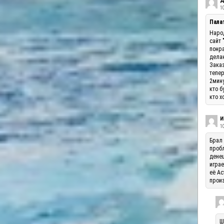
Д
10
Палат
Народ
сайт 
понра
делаю
Заказ
тепер
2мину
кто б
кто х
И
1
Брал 
пробл
денеш
играе
её Ас
произ
Ш