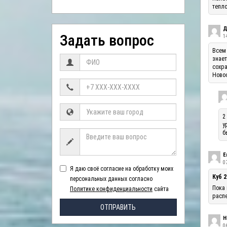
тепло
Д
Задать вопрос
1
Всем 
знает
сохра
Ново
2
у
б
Е
07
Я даю своё согласие на обработку моих
Куб 2
персональных данных согласно
Пока 
Политике конфиденциальности
сайта
распе
ОТПРАВИТЬ
Н
06