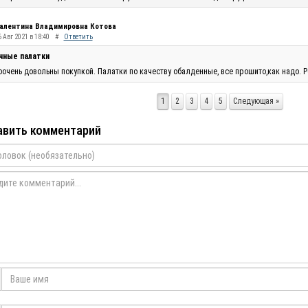
алентина Владимировна Котова
 Авг 2021 в 18:40
#
Ответить
чные палатки
очень довольны покупкой. Палатки по качеству обалденные, все прошито,как надо. Р
1
2
3
4
5
Следующая »
вить комментарий