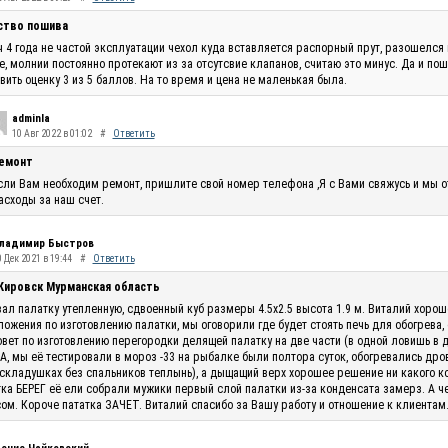
ство пошива
 4 года не частой эксплуатации чехол куда вставляется распорный прут, разошелся 
, молнии постоянно протекают из за отсутсвие клапанов, считаю это минус. Да и по
вить оценку 3 из 5 баллов. На то время и цена не маленькая была.
adminla
10 Авг 2022 в 01:02
#
Ответить
емонт
сли Вам необходим ремонт, пришлите свой номер телефона ,Я с Вами свяжусь и мы 
асходы за наш счет.
ладимир Быстров
 Дек 2021 в 19:44
#
Ответить
 Кировск Мурманская область
ал палатку утепленную, сдвоенный куб размеры 4.5х2.5 высота 1.9 м. Виталий хоро
ожения по изготовлению палатки, мы оговорили где будет стоять печь для обогрева,
овет по изготовлению перегородки делящей палатку на две части (в одной ловишь в 
, мы её тестировали в мороз -33 на рыбалке были полтора суток, обогревались дро
складушках без спальников теплынь), а дыщащий верх хорошее решение ни какого кон
ка БЕРЕГ её ели собрали мужики первый слой палатки из-за конденсата замерз. А ч
ом. Короче пататка ЗАЧЕТ. Виталий спасибо за Вашу работу и отношение к клиентам