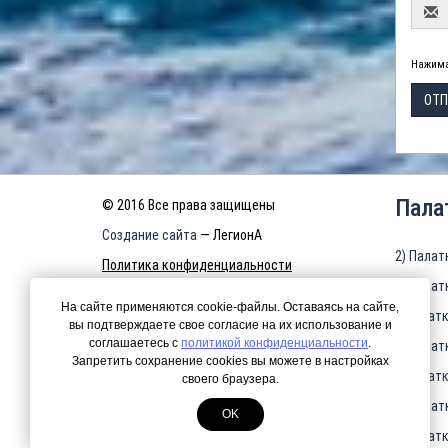
Нажима
ОТП
Пала
© 2016 Все права защищены
Создание сайта
— ЛегионА
2) Палат
Политика конфиденциальности
3) Палат
КАРТА САЙТА
На сайте применяются cookie-файлы. Оставаясь на сайте,
4)Палатк
вы подтверждаете свое согласие на их использование и
соглашаетесь с
политикой конфиденциальности
.
5) Палат
Запретить сохранение cookies вы можете в настройках
6)Палатк
своего браузера.
7) Палат
OK
8)Палатк