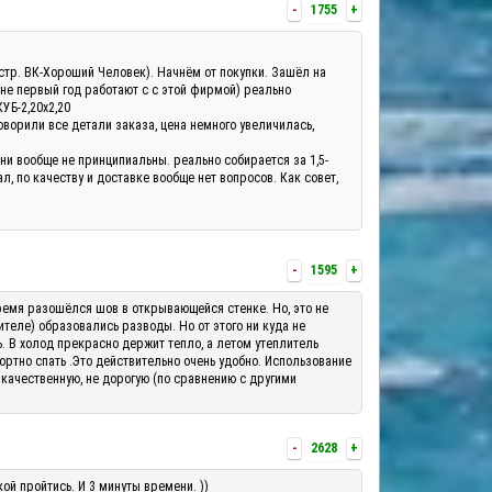
-
1755
+
а(стр. ВК-Хороший Человек). Начнём от покупки. Зашёл на
 не первый год работают с с этой фирмой) реально
КУБ-2,20х2,20
оворили все детали заказа, цена немного увеличилась,
они вообще не принципиальны. реально собирается за 1,5-
, по качеству и доставке вообще нет вопросов. Как совет,
-
1595
+
о время разошёлся шов в открывающейся стенке. Но, это не
теле) образовались разводы. Но от этого ни куда не
ь. В холод прекрасно держит тепло, а летом утеплитель
ортно спать .Это действительно очень удобно. Использование
 качественную, не дорогую (по сравнению с другими
-
2628
+
ой пройтись. И 3 минуты времени. ))