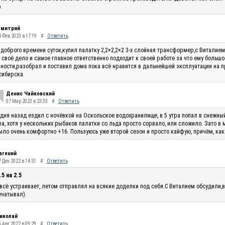
.
митрий
4 Фев 2023 в 17:19
#
Ответить
доброго времени суток,купил палатку 2,2×2,2×2 3-х слойная трансформер,с Виталие
 своё дело и самое главное ответственно подходит к своей работе за что ему большо
ности,разобрал и поставил дома пока всё нравится в дальнейшей эксплуатации на п
сибирска.
Денис Чайковский
07 Мар 2023 в 23:33
#
Ответить
 дня назад ездил с ночёвкой на Оскольское водохранилище, в 5 утра попал в снежны
ра, хотя у нескольких рыбаков палатки со льда просто сорвало, или сложило. Зато в
ыло очень комфортно +16. Пользуюсь уже второй сезон и просто кайфую, причём, как
вгений
 Дек 2022 в 14:51
#
Ответить
.5 на 2.5
всё устраивает, летом отправлял на всякие доделки под себя.С Виталием обсудили,в
чатывал).
иколай
 Авг 2022 в 09:29
#
Ответить