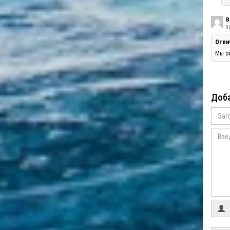
В
06
Отли
Мы оо
Доба