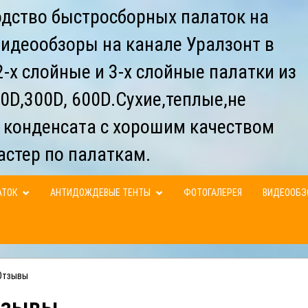
дство быстросборных палаток на
видеообзоры на канале Уралзонт в
-х слойные и 3-х слойные палатки из
0D,300D, 600D.Сухие,теплые,не
 конденсата с хорошим качеством
астер по палаткам.
АТОК
АНТИДОЖДЕВЫЕ ТЕНТЫ
ФОТОГАЛЕРЕЯ
ВИДЕООБ
Отзывы