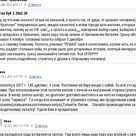
енис Чайковский
 Дек 2021 в 03:17
#
Ответить
ка Куб 2.20x2.20
, ну что вам сказать? отзыв не заказной, а просто так, от души, от хрошего человек
"Уралзонт" понравилась цена, увидел качество( в моём городе есть магазин, которые
вилось, захожу на их ОФ. сайт,,,, я просто в шоке,,,,,,, шикарный выбор+цена, выбираю 
 предзаказ и буквально, через пару часов звонок от Шильникова Виталия. Сразу обг
ывал 8 ноября. готовуюю палатку забрал 3 декабря.
ь, к самому главному. Палатка, реально "ПУШКА" сшита качественно, косяки есть, но 
ты, радуют стальные хабы, по углам ушки для штормовых оттяжек, плотный матерриал
удет заказывать, сразу заказывайте летний пол. Всё СУПЕР!!!!!
очет узнать подробноси, стучитесь в друзья к (Хорошему человеку)
ван
0 Окт 2021 в 17:55
#
Ответить
палатку в 2017 г. 1,85 дуплекс. 3 слоя. Постоянно её беру везде с собой. За всё эт
ема. При использовании этой палатки весной с печкой на внутренней стороне (утепли
ься. В ветер улетел шатёр , но уралзонт достойно выстоять и ни чего не повредилос
т роль "термоса". Т,е когда все изнывают от утреннего солнца, мы продолжаем комф
трахань(осень,весна,постоянные ветра),Тольятти Летом. .. Спасибо производителю за
водителями) палатку!. Удачи Вам и процветания.
Иван
10 Окт 2021 в 17:59
#
Ответить
ов разошёлся куда вставляется пруток. Там всего лишь надо пару раз иголкой с нитк