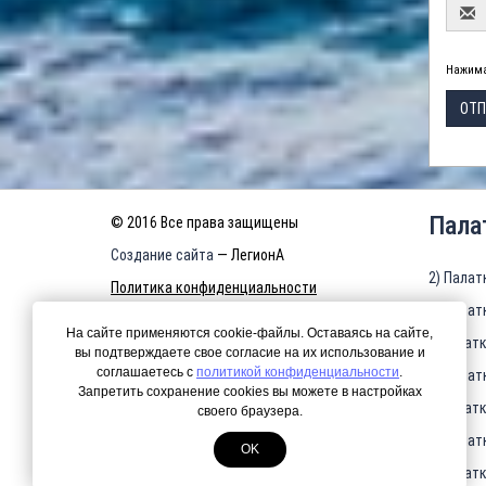
Нажима
ОТП
Пала
© 2016 Все права защищены
Создание сайта
— ЛегионА
2) Палат
Политика конфиденциальности
3) Палат
КАРТА САЙТА
На сайте применяются cookie-файлы. Оставаясь на сайте,
4)Палатк
вы подтверждаете свое согласие на их использование и
соглашаетесь с
политикой конфиденциальности
.
5) Палат
Запретить сохранение cookies вы можете в настройках
6)Палатк
своего браузера.
7) Палат
OK
8)Палатк