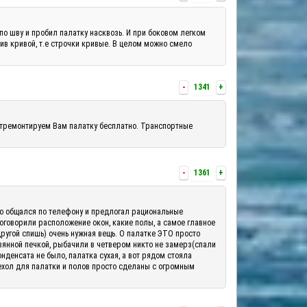
по шву и пробил палатку насквозь. И при боковом легком
шив кривой, т.е строчки кривые. В целом можно смело
-
1341
+
отремонтируем Вам палатку бесплатно. Транспортные
-
1361
+
шо общался по телефону и предлогал рациональные
 оговорили расположение окон, какие полы, а самое главное
другой спишь) очень нужная вещь. О палатке ЭТО просто
вянной печкой, рыбачили в четвером никто не замерз(спали
денсата не было, палатка сухая, а вот рядом стояла
ехол для палатки и полов просто сделаны с огромным
.