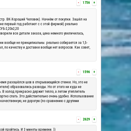
-
1756
+
а(стр. ВК-Хороший Человек). Начнём от покупки. Зашёл на
 не первый год работают с с этой фирмой) реально
КУБ-2,20х2,20
оворили все детали заказа, цена немного увеличилась,
они вообще не принципиальны. реально собирается за 1,5-
, по качеству и доставке вообще нет вопросов. Как совет,
-
1596
+
о время разошёлся шов в открывающейся стенке. Но, это не
теле) образовались разводы. Но от этого ни куда не
ь. В холод прекрасно держит тепло, а летом утеплитель
ортно спать .Это действительно очень удобно. Использование
 качественную, не дорогую (по сравнению с другими
-
2629
+
ой пройтись. И 3 минуты времени. ))