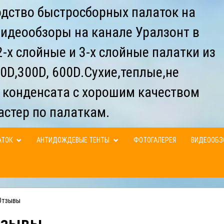
дство быстросборных палаток на
видеообзоры на канале Уралзонт в
-х слойные и 3-х слойные палатки из
0D,300D, 600D.Сухие,теплые,не
 конденсата с хорошим качеством
астер по палаткам.
АТОК
АНТИДОЖДЕВЫЕ ТЕНТЫ
ФОТОГАЛЕРЕЯ
ВИДЕООБ
Отзывы