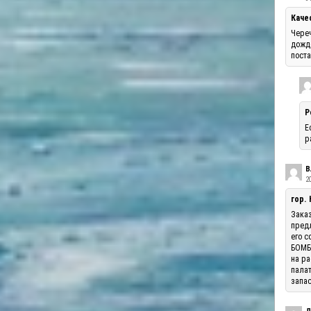
Каче
Череч
дожде
поста
Р
Е
р
В
20
гор.
Заказ
предл
его с
БОМБА
на ра
палат
запас