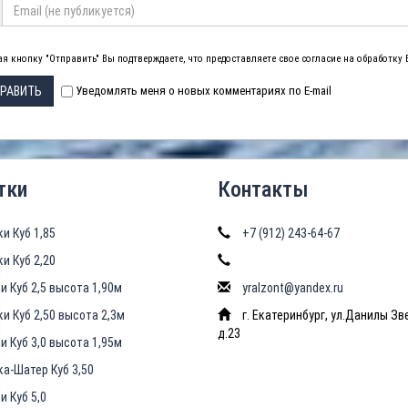
я кнопку "Отправить" Вы подтверждаете, что предоставляете свое согласие на обработку
РАВИТЬ
Уведомлять меня о новых комментариях по E-mail
тки
Контакты
ки Куб 1,85
+7 (912) 243-64-67
ки Куб 2,20
и Куб 2,5 высота 1,90м
yralzont@yandex.ru
ки Куб 2,50 высота 2,3м
г. Екатеринбург, ул.Данилы Зв
д.23
и Куб 3,0 высота 1,95м
ка-Шатер Куб 3,50
и Куб 5,0