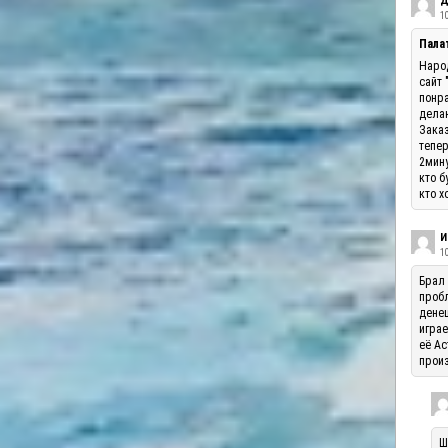
Д
10
Палат
Народ
сайт 
понра
делаю
Заказ
тепер
2мину
кто б
кто х
И
1
Брал 
пробл
денеш
играе
её Ас
произ
Ш