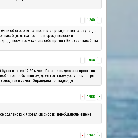
-
1240
+
м были обговорены все нюансы и сроки,человек сразу видно
е спасибо,палатка пришла в срок,в целости и
рироде посмотрим как она себя проявит.Виталий спасибо из
-
1534
+
й буран и ветер 17-20 м/сек. Палатка выдержала просто на
 моей с теплообменником, даже при таком ураганном ветре
 летом, так и зимой. Оправдала все надежды.
-
1988
+
сё сделано как я хотел.Спасибо изПриобья.(полы ещё не
-
1347
+