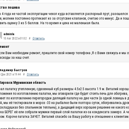
ство пошива
 4 года не частой эксплуатации чехол куда вставляется распорный прут, разошелся 
, молнии постоянно протекают из за отсутсвие клапанов, считаю это минус. Да и по
вить оценку 3 из 5 баллов. На то время и цена не маленькая была.
adminla
10 Авг 2022 в 01:02
#
Ответить
емонт
сли Вам необходим ремонт, пришлите свой номер телефона ,Я с Вами свяжусь и мы 
асходы за наш счет.
ладимир Быстров
 Дек 2021 в 19:44
#
Ответить
 Кировск Мурманская область
ал палатку утепленную, сдвоенный куб размеры 4.5х2.5 высота 1.9 м. Виталий хоро
ожения по изготовлению палатки, мы оговорили где будет стоять печь для обогрева,
овет по изготовлению перегородки делящей палатку на две части (в одной ловишь в 
, мы её тестировали в мороз -33 на рыбалке были полтора суток, обогревались дро
складушках без спальников теплынь), а дыщащий верх хорошее решение ни какого кон
ка БЕРЕГ её ели собрали мужики первый слой палатки из-за конденсата замерз. А ч
ом. Короче пататка ЗАЧЕТ. Виталий спасибо за Вашу работу и отношение к клиентам