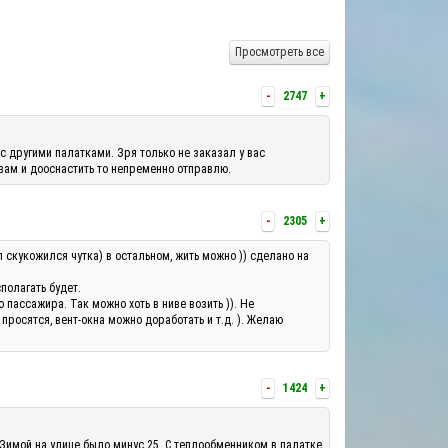
Просмотреть все
-
2747
+
с другими палатками. Зря только не заказал у вас
 вам и дооснастить то непременно отправлю.
-
2305
+
л скукожился чутка) в остальном, жить можно )) сделано на
полагать будет.
ассажира. Так можно хоть в ниве возить )). Не
росятся, вент-окна можно доработать и т.д. ). Желаю
-
1424
+
 Зимой на улице было минус 25. С теплообменником в палатке