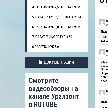
О
4)ПАЛАТКИ КУБ 2,5 ВЫСОТА 1,90М
5) ПАЛАТКИ КУБ 2,50 ВЫСОТА 2,3М
С
3
6)ПАЛАТКИ КУБ 3,0 ВЫСОТА 1,95М
Пала
7) ПАЛАТКА-ШАТЕР КУБ 3,50
Палат
допол
8)ПАЛАТКИ КУБ 5,0
И
23
ДОКУМЕНТАЦИЯ
Спаси
совес
Долго
Но ре
остан
Смотрите
здоро
видеообзоры на
В
канале Уралзонт
07
в RUTUBE
Палат
Палат