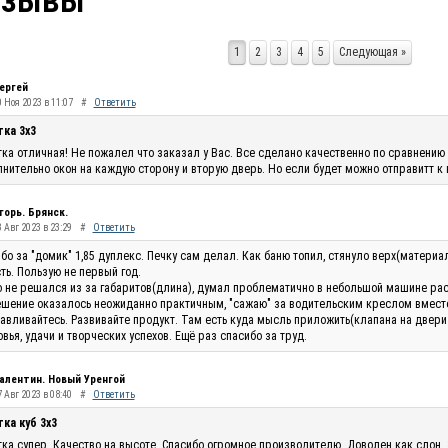
тзывы
1
2
3
4
5
Следующая »
ергей
0 Ноя 2023 в 11:07
#
Ответить
тка 3х3
ка отличная! Не пожалел что заказал у Вас. Все сделано качественно по сравнению 
нительно окон на каждую сторону и вторую дверь. Но если будет можно отправитт к
горь. Брянск.
 Авг 2023 в 23:29
#
Ответить
бо за "домик" 1,85 дуплекс. Печку сам делал. Как баню топил, стянуло верх(материа
ть. Пользую не первый год.
 не решался из за габаритов(длина), думал проблематично в небольшой машине рас
шение оказалось неожиданно практичным, "сажаю" за водительским креслом вместо п
авливайтесь. Развивайте продукт. Там есть куда мысль приложить(клапана на двери п
вья, удачи и творческих успехов. Ещё раз спасибо за труд.
алентин. Новый Уренгой
 Авг 2023 в 08:40
#
Ответить
ка куб 3х3
ка супер. Качество на высоте. Спасибо огромное производителю. Доволен как слон.