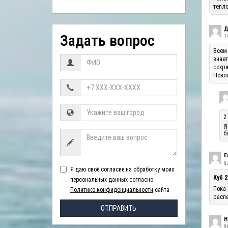
тепло
Д
Задать вопрос
1
Всем 
знает
сохра
Ново
2
у
б
Е
07
Я даю своё согласие на обработку моих
Куб 2
персональных данных согласно
Пока 
Политике конфиденциальности
сайта
распе
ОТПРАВИТЬ
Н
06