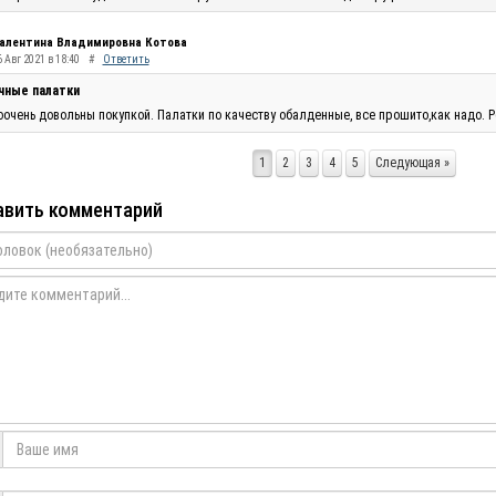
алентина Владимировна Котова
 Авг 2021 в 18:40
#
Ответить
чные палатки
очень довольны покупкой. Палатки по качеству обалденные, все прошито,как надо. Р
1
2
3
4
5
Следующая »
вить комментарий