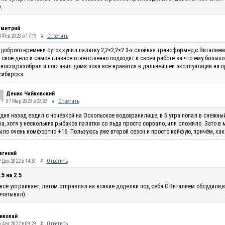
.
митрий
4 Фев 2023 в 17:19
#
Ответить
доброго времени суток,купил палатку 2,2×2,2×2 3-х слойная трансформер,с Виталие
 своё дело и самое главное ответственно подходит к своей работе за что ему большо
ности,разобрал и поставил дома пока всё нравится в дальнейшей эксплуатации на п
сибирска.
Денис Чайковский
07 Мар 2023 в 23:33
#
Ответить
 дня назад ездил с ночёвкой на Оскольское водохранилище, в 5 утра попал в снежны
ра, хотя у нескольких рыбаков палатки со льда просто сорвало, или сложило. Зато в
ыло очень комфортно +16. Пользуюсь уже второй сезон и просто кайфую, причём, как
вгений
 Дек 2022 в 14:51
#
Ответить
.5 на 2.5
всё устраивает, летом отправлял на всякие доделки под себя.С Виталием обсудили,в
чатывал).
иколай
 Авг 2022 в 09:29
#
Ответить