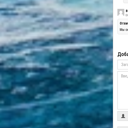
В
06
Отли
Мы оо
Доба