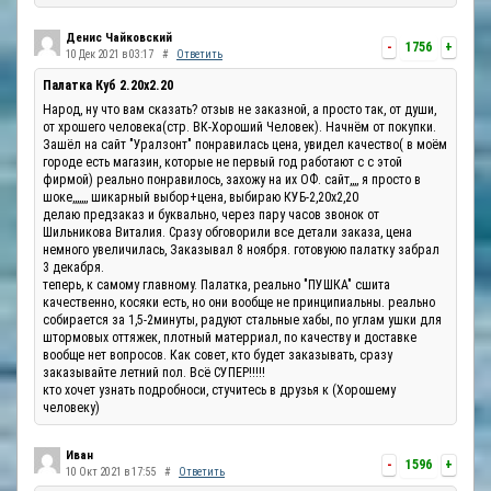
Денис Чайковский
-
1756
+
10 Дек 2021 в 03:17
#
Ответить
Палатка Куб 2.20x2.20
Народ, ну что вам сказать? отзыв не заказной, а просто так, от души,
от хрошего человека(стр. ВК-Хороший Человек). Начнём от покупки.
Зашёл на сайт "Уралзонт" понравилась цена, увидел качество( в моём
городе есть магазин, которые не первый год работают с с этой
фирмой) реально понравилось, захожу на их ОФ. сайт,,,, я просто в
шоке,,,,,,, шикарный выбор+цена, выбираю КУБ-2,20х2,20
делаю предзаказ и буквально, через пару часов звонок от
Шильникова Виталия. Сразу обговорили все детали заказа, цена
немного увеличилась, Заказывал 8 ноября. готовуюю палатку забрал
3 декабря.
теперь, к самому главному. Палатка, реально "ПУШКА" сшита
качественно, косяки есть, но они вообще не принципиальны. реально
собирается за 1,5-2минуты, радуют стальные хабы, по углам ушки для
штормовых оттяжек, плотный матерриал, по качеству и доставке
вообще нет вопросов. Как совет, кто будет заказывать, сразу
заказывайте летний пол. Всё СУПЕР!!!!!
кто хочет узнать подробноси, стучитесь в друзья к (Хорошему
человеку)
Иван
-
1596
+
10 Окт 2021 в 17:55
#
Ответить