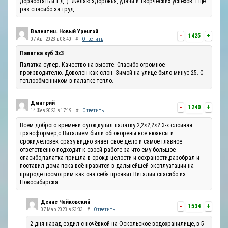
доработать и т.д. ). Желаю здоровья, удачи и творческих успехов. Ещё
раз спасибо за труд.
Валентин. Новый Уренгой
-
1425
+
07 Авг 2023 в 08:40
#
Ответить
Палатка куб 3х3
Палатка супер. Качество на высоте. Спасибо огромное
производителю. Доволен как слон. Зимой на улице было минус 25. С
теплообменником в палатке тепло.
Дмитрий
-
1240
+
14 Фев 2023 в 17:19
#
Ответить
Всем доброго времени суток,купил палатку 2,2×2,2×2 3-х слойная
трансформер,с Виталием были обговорены все нюансы и
сроки,человек сразу видно знает своё дело и самое главное
ответственно подходит к своей работе за что ему большое
спасибо,палатка пришла в срок,в целости и сохраности,разобрал и
поставил дома пока всё нравится в дальнейшей эксплуатации на
природе посмотрим как она себя проявит.Виталий спасибо из
Новосибирска.
Денис Чайковский
-
1534
+
07 Мар 2023 в 23:33
#
Ответить
2 дня назад ездил с ночёвкой на Оскольское водохранилище, в 5