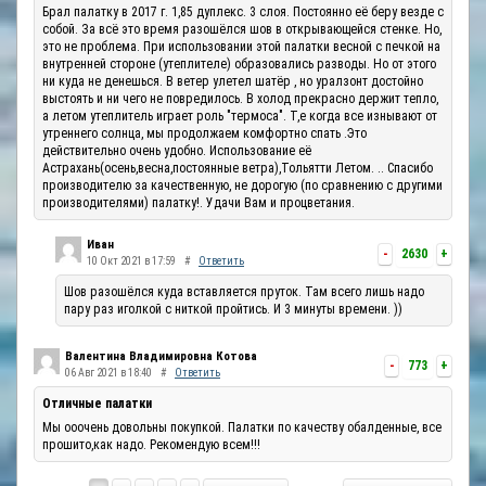
Брал палатку в 2017 г. 1,85 дуплекс. 3 слоя. Постоянно её беру везде с
собой. За всё это время разошёлся шов в открывающейся стенке. Но,
это не проблема. При использовании этой палатки весной с печкой на
внутренней стороне (утеплителе) образовались разводы. Но от этого
ни куда не денешься. В ветер улетел шатёр , но уралзонт достойно
выстоять и ни чего не повредилось. В холод прекрасно держит тепло,
а летом утеплитель играет роль "термоса". Т,е когда все изнывают от
утреннего солнца, мы продолжаем комфортно спать .Это
действительно очень удобно. Использование её
Астрахань(осень,весна,постоянные ветра),Тольятти Летом. .. Спасибо
производителю за качественную, не дорогую (по сравнению с другими
производителями) палатку!. Удачи Вам и процветания.
Иван
-
2630
+
10 Окт 2021 в 17:59
#
Ответить
Шов разошёлся куда вставляется пруток. Там всего лишь надо
пару раз иголкой с ниткой пройтись. И 3 минуты времени. ))
Валентина Владимировна Котова
-
773
+
06 Авг 2021 в 18:40
#
Ответить
Отличные палатки
Мы ооочень довольны покупкой. Палатки по качеству обалденные, все
прошито,как надо. Рекомендую всем!!!