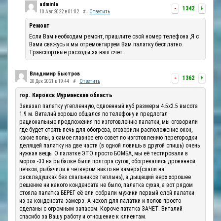
adminla
-
1342
+
10 Авг 2022 в 01:02
#
Ответить
Ремонт
Если Вам необходим ремонт, пришлите свой номер телефона ,Я с
Вами свяжусь и мы отремонтируем Вам палатку бесплатно.
Транспортные расходы за наш счет.
Владимир Быстров
-
1362
+
20 Дек 2021 в 19:44
#
Ответить
гор. Кировск Мурманская область
Заказал палатку утепленную, сдвоенный куб размеры 4.5х2.5 высота
1.9 м. Виталий хорошо общался по телефону и предлогал
рациональные предложения по изготовлению палатки, мы оговорили
где будет стоять печь для обогрева, оговорили расположение окон,
какие полы, а самое главное его совет по изготовлению перегородки
делящей палатку на две части (в одной ловишь в другой спишь) очень
нужная вещь. О палатке ЭТО просто БОМБА, мы её тестировали в
мороз -33 на рыбалке были полтора суток, обогревались дровянной
печкой, рыбачили в четвером никто не замерз(спали на
раскладушках без спальников теплынь), а дыщащий верх хорошее
решение ни какого конденсата не было, палатка сухая, а вот рядом
стояла палатка БЕРЕГ её ели собрали мужики первый слой палатки
из-за конденсата замерз. А чехол для палатки и полов просто
сделаны с огромным запасом. Короче пататка ЗАЧЕТ. Виталий
спасибо за Вашу работу и отношение к клиентам.