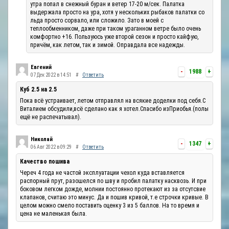
утра попал в снежный буран и ветер 17-20 м/сек. Палатка
выдержала просто на ура, хотя у нескольких рыбаков палатки со
льда просто сорвало, или сложило. Зато в моей с
теплообменником, даже при таком ураганном ветре было очень
комфортно +16. Пользуюсь уже второй сезон и просто кайфую,
причём, как летом, так и зимой. Оправдала все надежды.
Евгений
-
1988
+
07 Дек 2022 в 14:51
#
Ответить
Куб 2.5 на 2.5
Пока всё устраивает, летом отправлял на всякие доделки под себя.С
Виталием обсудили,всё сделано как я хотел.Спасибо изПриобья.(полы
ещё не распечатывал).
Николай
-
1347
+
06 Авг 2022 в 09:29
#
Ответить
Качество пошива
Череч 4 года не частой эксплуатации чехол куда вставляется
распорный прут, разошелся по шву и пробил палатку насквозь. И при
боковом легком дожде, молнии постоянно протекают из за отсутсвие
клапанов, считаю это минус. Да и пошив кривой, т.е строчки кривые. В
целом можно смело поставить оценку 3 из 5 баллов. На то время и
цена не маленькая была.