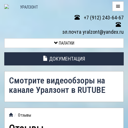
+7 (912) 243-64-67
ПАЛАТКИ
эл.почта yralzont@yandex.ru
ВОЗВРАТ
ПАЛАТКИ
ТОВАРА
ДОКУМЕНТАЦИЯ
ЭЛЕМЕНТЫ
ПАЛАТОК
Смотрите видеообзоры на
АНТИДОЖДЕВЫЕ
канале Уралзонт в RUTUBE
ТЕНТЫ
ФОТОГАЛЕРЕЯ
Отзывы
ВИДЕООБЗОР