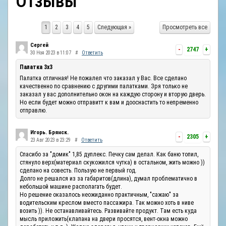
Отзывы
ОТЗЫВЫ
1
2
3
4
5
Следующая »
Просмотреть все
КОНТАКТЫ
Сергей
-
2747
+
30 Ноя 2023 в 11:07
#
Ответить
Палатка 3х3
Палатка отличная! Не пожалел что заказал у Вас. Все сделано
качественно по сравнению с другими палатками. Зря только не
заказал у вас дополнительно окон на каждую сторону и вторую дверь.
Но если будет можно отправитт к вам и дооснастить то непременно
отправлю.
Игорь. Брянск.
-
2305
+
23 Авг 2023 в 23:29
#
Ответить
Спасибо за "домик" 1,85 дуплекс. Печку сам делал. Как баню топил,
стянуло верх(материал скукожился чутка) в остальном, жить можно ))
сделано на совесть. Пользую не первый год.
Долго не решался из за габаритов(длина), думал проблематично в
небольшой машине располагать будет.
Но решение оказалось неожиданно практичным, "сажаю" за
водительским креслом вместо пассажира. Так можно хоть в ниве
возить )). Не останавливайтесь. Развивайте продукт. Там есть куда
мысль приложить(клапана на двери просятся, вент-окна можно